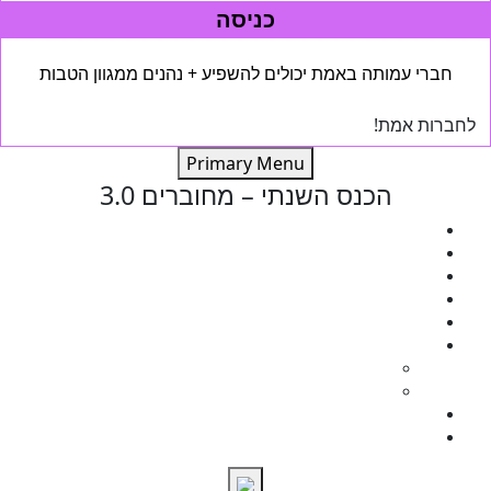
כניסה
חברי עמותה באמת יכולים להשפיע + נהנים ממגוון הטבות
לחברות אמת!
Ski
Primary Menu
t
הכנס השנתי – מחוברים 3.0
conten
וועדות הכנס
תוכנית מדעית
מרצים מוזמנים
הרשמה ולינה
תערוכה וחסויות
קול קורא
אבסטרקטים
אות הוקרה
אות הוקרה
כנסי עבר