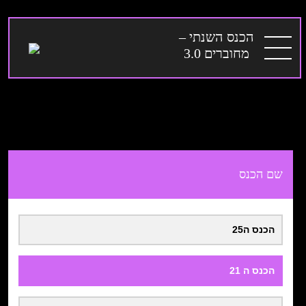
Ski
t
הכנס השנתי –
conten
מחוברים 3.0
שם הכנס
הכנס ה25
הכנס ה 21