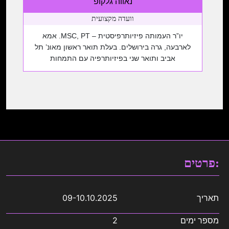
נאווה גלקופ
ומטיילת בשבילי הארץ והעולם.
וועדה מקצועית
יו”ר העמותה פיזיותרפיסטית – MSC, PT. אמא
לארבעה, גרה בירושלים. בעלת תואר ראשון מאונ’ תל
אביב ותואר שני בפיזיותרפיה עם התמחות
בנוירופדיאטריה מאוניברסיטת UCL. בעלת ניסיון של 20
שנה בטיפול, ריכוז והדרכה בתחום הפדיאטריה במסגרות
שיקומיות והתפתחותיות. מרצה בכנסים בארץ ובעולם
ושותפה למחקרים בתחומי לקות ראייה, שיקום תנועה
בילדים וכתיבת מטרות אישיות. כיום משמשת כיו”ר […]
פרטים:
תאריך
09-10.10.2025
מספר ימים
2