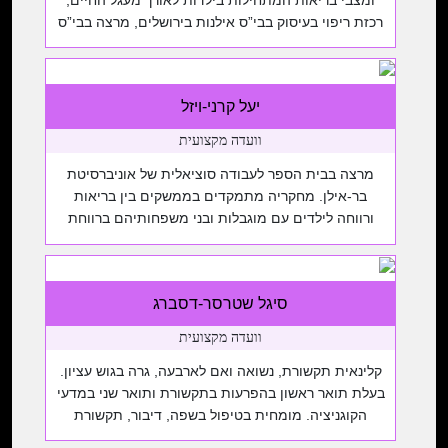
ומצבי בריאות המתחילות בילדות לאורך מעגל החיים,
רכזת ריפוי בעיסוק בבי”ס אילנות בירושלים, מרצה בבי”ס
לריפוי בעיסוק באוניברסיטה העברית ומנהלת ריפוי
בעיסוק בבית פינגר (הוסטל לאנשים בוגרים עם מגלבה
פיזית). מחקרה עוסק בעיקר סביב השפעות ניידות
יעל קרני-ויזל
ממונעת בכל שלבי ההתפתחות, והתערבות מבוססת
השתתפות בשיתוף עם אנשים החיים […]
וועדה מקצועית
מרצה בבית הספר לעבודה סוציאלית של אוניברסיטת
בר-אילן. מחקריה מתמקדים בממשקים בין בריאות
ורווחה לילדים עם מוגבלות ובני משפחותיהם ברווחת
הילד. בעלת ניסיון של למעלה מ-20 שנה כעובדת
סוציאלית קלינית בתחומי הבריאות והמוגבלות
ההתפתחותית, הדריכה וניהלה את השירות הסוציאלי
סיגל שטרסר-דסברג
במערך התפתחות הילד בקופת חולים מאוחדת במחוז
צפון. היא חברה בוועד המנהל של האגודה להתפתחות
וועדה מקצועית
הילד.
קלינאית תקשורת, נשואה ואם לארבעה, גרה בגוש עציון.
בעלת תואר ראשון בהפרעות בתקשורת ותואר שני במדעי
הקוגניציה. מומחית בטיפול בשפה, דיבור, תקשורת
תומכת וחליפית ואכילה. עובדת בגן מש”י בירושלים,