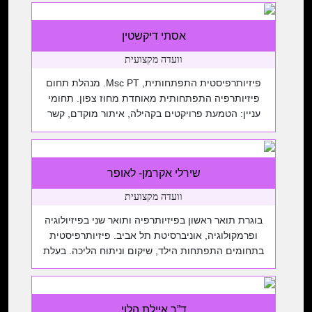
מדריכת תחום תת”ח ומרצה במכללת הדסה. תחומי
עניין: ילדים עם לקויות מורכבות, שיתוק מוחין, תקשורת
אסתי דיקשטין
תומכת וחליפית, והדרכת צוותים רב-תחומיים.
וועדה מקצועית
פיזיותרפיסטית התפתחותית, Msc PT. מנהלת תחום
פיזיותרפיה התפתחותית מאוחדת מחוז צפון. תחומי
עניין: הטמעת פרויקטים בקהילה, איתור מוקדם, קשר
חינוך, רווחה ובריאות.
שירלי אקרמן- לאופר
וועדה מקצועית
בוגרת תואר ראשון בפיזיותרפיה ותואר שני בפיזיולוגיה
ופרמקולוגיה, אוניברסיטת תל אביב. פיזיותרפיסטית
בתחומים התפתחות הילד, שיקום וניתוח הליכה. בעלת
ניסיון בתחום המחקרים הקליניים. כיום: רכזת מחקר
וטיפול בעמותת צעדים קטנים למען חולי ניוון שרירים
דושן-בקר, פיזיותרפיסטית ומרצה עצמאית, מתרגלת
ד”ר איילת הלוי
בבית הספר לפיזיותרפיה בבית חולים תל השומר,