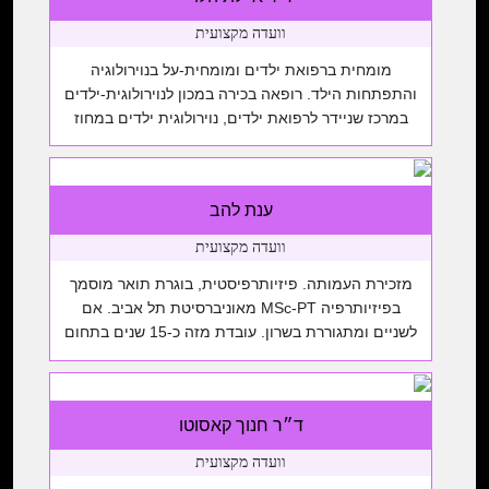
אוניברסיטת תל-אביב.
וועדה מקצועית
מומחית ברפואת ילדים ומומחית-על בנוירולוגיה
והתפתחות הילד. רופאה בכירה במכון לנוירולוגית-ילדים
במרכז שניידר לרפואת ילדים, נוירולוגית ילדים במחוז
דן-פ”ת, שרותי בריאות כללית, מלמדת בחוג לרפואה
באוניברסיטת ת”א ובחוג לריפוי בעיסוק באוניברסיטת
חיפה. חברה בארגונים הבאים: העמותה הישראלית
ענת להב
להתפתחות הילד ושיקומו, אינ”ה, ILAE, החברה
הישראלית למחלות מטבוליות.
וועדה מקצועית
מזכירת העמותה. פיזיותרפיסטית, בוגרת תואר מוסמך
בפיזיותרפיה MSc-PT מאוניברסיטת תל אביב. אם
לשניים ומתגוררת בשרון. עובדת מזה כ-15 שנים בתחום
התפתחות הילד שיקומו, במכוני הקופות ומסגרות
חינוכיות שיקומיות. מקומות עבודה נוכחיים: בית הספר
איזי שפירא-רעננה, מעון “עלי שפר” כפר יונה, מדריכת
ד״ר חנוך קאסוטו
סטודנטים לפיזיותרפיה. תת התמקצעות: שיקום הילד
עם פגיעה נוירולוגית מולדת, בניית תוכניות מוטוריות
וועדה מקצועית
לעבודה […]