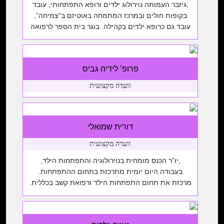
,גיזבר העמותה נוירולוג ילדים ורופא התפתחותי, עובד
בקופות חולים ובמרכז המתמחה באוטיזם ב”צמיחה”,
עובד גם כרופא ילדים בקהילה. בוגר בית הספר לרפואה
בירושלים, ועשה גם את הדוקטורט בביולוגיה בבית ספר
לרפואה בירושלים, התמחות ברפואת ילדים בבית חולים
שערי צדק והתמחות בנוירולוגית ילדים והתפתחות הילד
פרופ’ לידיה גביס
בהדסה הר הצופים.
וועדה מקצועית
דורית שמואלי
וועדה מקצועית
,יו”ר הכנס מומחית בנוירולוגיה והתפתחות הילד,
בעבודה היום יומית מתרכזת בתחום ההתפתחות.
מרכזת את תחום התפתחות הילד ורפואת קשב בכללית.
בת לאנשי העלייה הראשונה, מייסדי זכרון יעקב. כיום
ירושלמית, נשואה לחגי, דור חמישי בעיר, אמא לארבעה
ילדים בוגרים שכולם מתגוררים בירושלים. מתרגלת יוגה