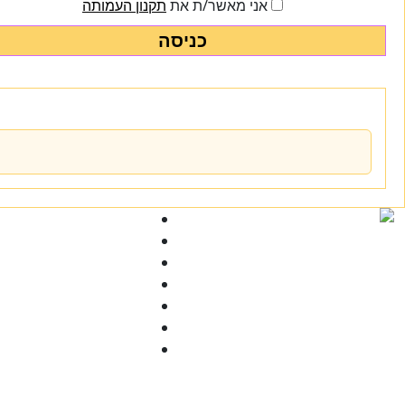
אני מאשר/ת את
תקנון העמותה
כניסה
Ski
t
conten