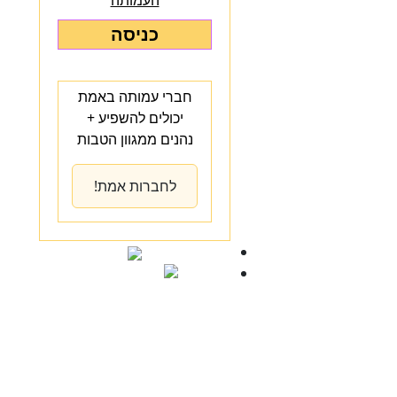
העמותה
כניסה
חברי עמותה באמת
יכולים להשפיע +
נהנים ממגוון הטבות
לחברות אמת!