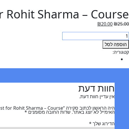
or Rohit Sharma – Course
המחיר
המחיר
₪
20.00
₪
25.00
המקורי
הנוכחי
מות
היה:
הוא:
ל
הוספה לסל
₪25.00.
₪20.00.
Tes
קטגוריה:
Uncategorized
fo
חוות דעת (0)
Rohi
Sharm
Cours
חוות דעת
אין עדיין חוות דעת.
היה הראשון לכתוב סקירה “Test for Rohit Sharma – Course”
האימייל לא יוצג באתר.
שדות החובה מסומנים
*
הדירוג שלך
*