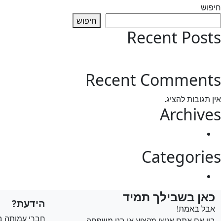
חיפוש
יש
חיפוש
מספר
Recent Posts
סוגים.
ניתן
test post
לבחור
את
Recent Comments
האפשרויות
בעמוד
אין תגובות להציג.
המוצר
Archives
מרץ 2025
Categories
Uncategorized
כאן בשבילך תמיד
הידעת?
אבל באמת!
חברי עמותה ב
בין אם אתם אנשי מקצוע או בני משפחה,