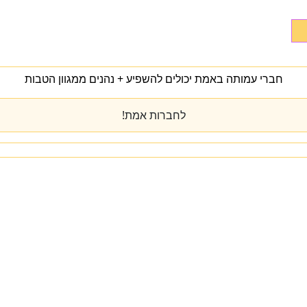
חברי עמותה באמת יכולים להשפיע + נהנים ממגוון הטבות
לחברות אמת!
מי אנחנו
מרכז הידע
להתפתח
טיפול
המעבדה
כנס שנתי
יצירת קשר