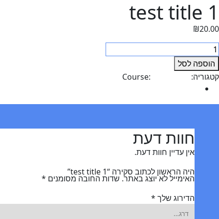
test title 1
₪
20.00
מות
ל
הוספה לסל
tes
קטגוריה:
test title 1
Course:
Uncategorized
titl
חוות דעת (0)
חוות דעת
אין עדיין חוות דעת.
היה הראשון לכתוב סקירה “test title 1”
האימייל לא יוצג באתר.
שדות החובה מסומנים
*
הדירוג שלך
*