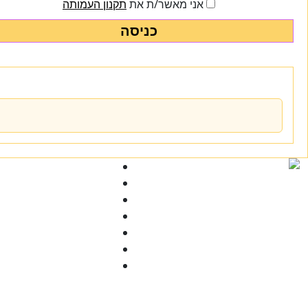
אני מאשר/ת את
תקנון העמותה
כניסה
Ski
t
conten