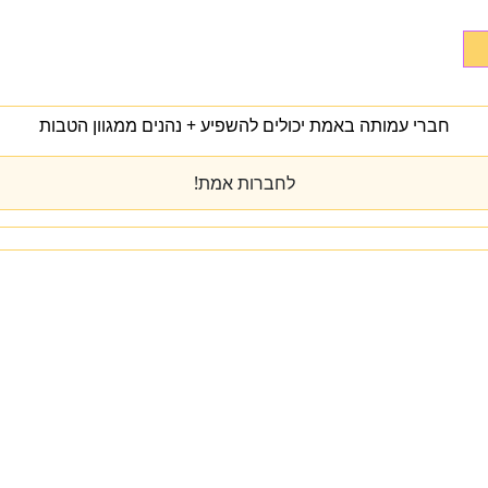
חברי עמותה באמת יכולים להשפיע + נהנים ממגוון הטבות
לחברות אמת!
מי אנחנו
מרכז הידע
להתפתח
טיפול
המעבדה
כנס שנתי
יצירת קשר