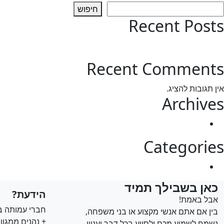
חיפוש
מספר
Recent Posts
סוגים.
ניתן
test post
לבחור
את
Recent Comments
האפשרויות
בעמוד
אין תגובות להציג.
המוצר
Archives
מרץ 2025
Categories
Uncategorized
כאן בשבילך תמיד
הידעת?
אבל באמת!
חברי עמותה ב
בין אם אתם אנשי מקצוע או בני משפחה,
+ נהנים ממגוון
נשמח לשמוע מכם ולסייע בכל דבר ועניין.