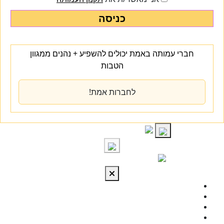
כניסה
חברי עמותה באמת יכולים להשפיע + נהנים ממגוון
הטבות
לחברות אמת!
S
cont
התחברות
מי אנחנו
מרכז הידע
להתפתח
טיפול