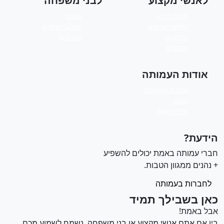
לאנשי מקצוע
לבני משפחה
מרכז מידע
טיפול
קטלוג קורסים
קטלוג קורסים
עדכונים
עדכונים
דרושים
אודות העמותה
אודות העמותה
תקנון
יצירת קשר
ידעת?
ברי עמותה באמת יכולים להשפיע
 נהנים ממגוון הטבות.
לחברות בעמותה
אן בשבילך תמיד
בל באמת!
ין אם אתם אנשי מקצוע או בני משפחה, נשמח לשמוע מכם