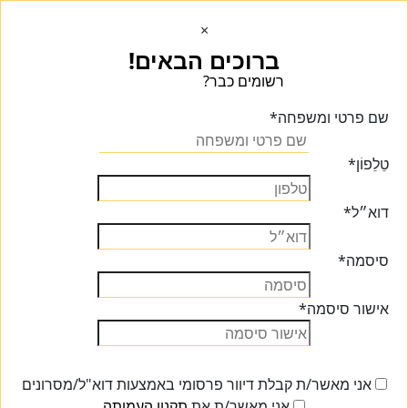
×
ברוכים הבאים!
רשומים כבר?
הכנסו הכנסו
שם פרטי ומשפחה
*
טֵלֵפוֹן
*
דוא״ל
*
סיסמה
*
אישור סיסמה
*
אני מאשר/ת קבלת דיוור פרסומי באמצעות דוא"ל/מסרונים
אני מאשר/ת את
תקנון העמותה