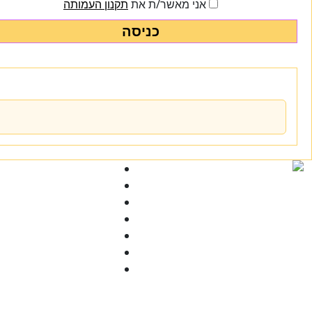
אני מאשר/ת את
תקנון העמותה
כניסה
Ski
t
conten