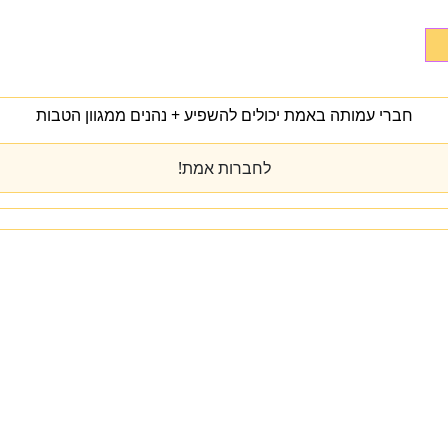
חברי עמותה באמת יכולים להשפיע + נהנים ממגוון הטבות
לחברות אמת!
מי אנחנו
מרכז הידע
להתפתח
טיפול
המעבדה
כנס שנתי
יצירת קשר