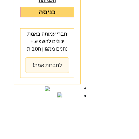
העמותה
כניסה
חברי עמותה באמת
יכולים להשפיע +
נהנים ממגוון הטבות
לחברות אמת!