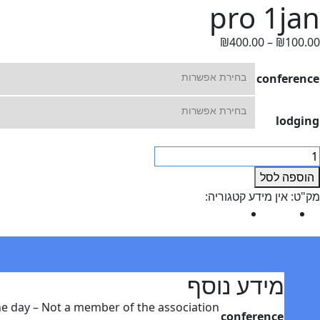
pro 1jan
₪
400.00
–
₪
100.00
conference
lodging
נקה
מות
ל
הוספה לסל
pr
מק"ט:
אין מידע
קטגוריה:
Uncategorized
1ja
מידע נוסף
חוות דעת (0)
מידע נוסף
he day – Not a member of the association
conference