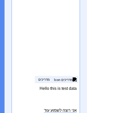
is designed to help users easily
translate text between Looking for
accurate and efficient Hebrew-to-
English translation ? This
translation tool is designed to help
[…]
מדריכים
Hello this is test data
אני רוצה לשמוע עוד