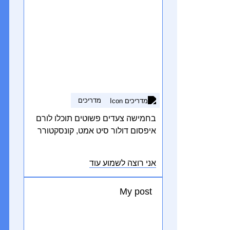
מדריכים
בחמישה צעדים פשוטים תוכלו לורם
איפסום דולור סיט אמט, קונסקטורר
אדיפיסינג אלית לורם איפסום דולור
סיט אמט, קונסקטורר אדיפיסינג
אני רוצה לשמוע עוד
אלית. סת אלמנקום ניסי נון ניבאה. דס
איאקוליס וולופטה דיאם. וסטיבולום
My post
אט דולור, קראס אגת לקטוס וואל
אאוגו וסטיבולום סוליסי טידום בעליק.