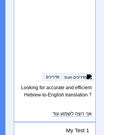
מדריכים
Looking for accurate and efficient
Hebrew-to-English translation ?
This translation tool is designed to
help users easily translate text
אני רוצה לשמוע עוד
between Looking for accurate and
efficient Hebrew-to-English
My Test 1
translation ? This translation tool