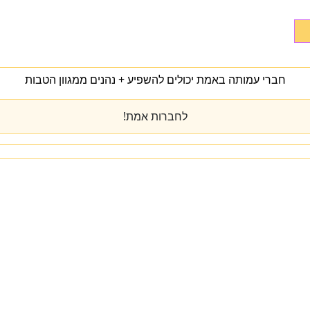
חברי עמותה באמת יכולים להשפיע + נהנים ממגוון הטבות
לחברות אמת!
מי אנחנו
מרכז הידע
להתפתח
טיפול
המעבדה
כנס שנתי
יצירת קשר