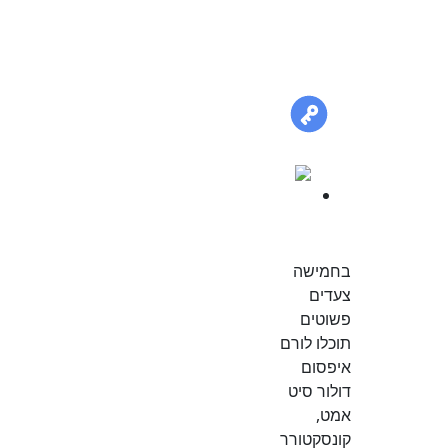
kinds
of
things
7
מדריכים
בחמישה
צעדים
פשוטים
תוכלו לורם
איפסום
דולור סיט
אמט,
קונסקטורר