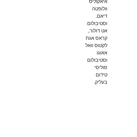
איאקוליס
וולופטה
דיאם.
וסטיבולום
אט דולור,
קראס אגת
לקטוס וואל
אאוגו
וסטיבולום
סוליסי
טידום
בעליק.
אני רוצה
לשמוע עוד
How
to do
all