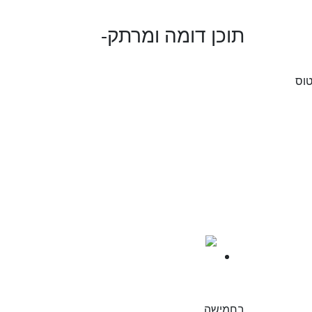
תוכן דומה ומרתק-
How
טוס
to do
all
kinds
of
things
6
מדריכים
בחמישה