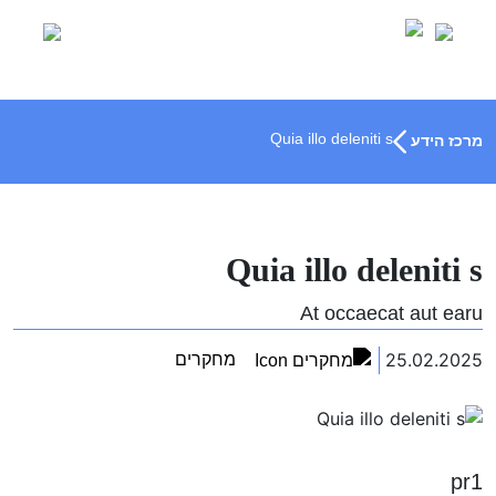
Ski
t
conten
Quia illo deleniti s
מרכז הידע
Quia illo deleniti s
At occaecat aut earu
25.02.2025
מחקרים
pr1