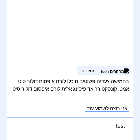
מחקרים
בחמישה צעדים פשוטים תוכלו לורם איפסום דולור סיט
אמט, קונסקטורר אדיפיסינג אלית לורם איפסום דולור סיט
אמט, קונסקטורר אדיפיסינג אלית. סת אלמנקום ניסי נון
ניבאה. דס איאקוליס וולופטה דיאם. וסטיבולום אט דולור,
אני רוצה לשמוע עוד
קראס אגת לקטוס וואל אאוגו וסטיבולום סוליסי טידום
בעליק.
test