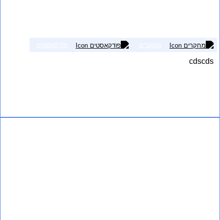
מחקרים
פודקאסטים
cdscds
אני רוצה לשמוע עוד
How to do all kinds of things 13