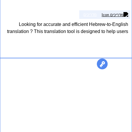
מדריכים
Looking for accurate and efficient Hebrew-to-English
translation ? This translation tool is designed to help users
easily translate text between Looking for accurate and
efficient Hebrew-to-English translation ? This translation
אני רוצה לשמוע עוד
tool is designed to help users easily translate text between
Looking for accurate and efficient Hebrew-to-English
Test Dana
translation ? This translation tool is designed to help […]