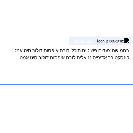
פודקאסטים
בחמישה צעדים פשוטים תוכלו לורם איפסום דולור סיט אמט,
קונסקטורר אדיפיסינג אלית לורם איפסום דולור סיט אמט,
קונסקטורר אדיפיסינג אלית. סת אלמנקום ניסי נון ניבאה. דס
איאקוליס וולופטה דיאם. וסטיבולום אט דולור, קראס אגת לקטוס
אני רוצה לשמוע עוד
וואל אאוגו וסטיבולום סוליסי טידום בעליק.
How to do all kinds of things 9