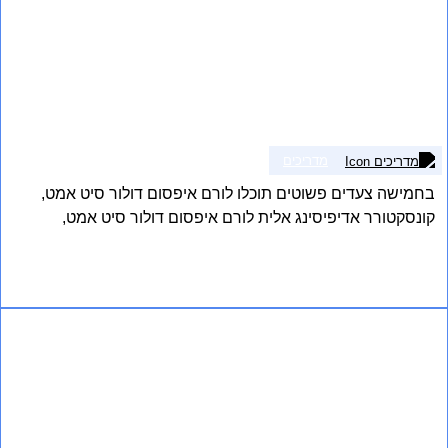
מדריכים
בחמישה צעדים פשוטים תוכלו לורם איפסום דולור סיט אמט,
קונסקטורר אדיפיסינג אלית לורם איפסום דולור סיט אמט,
קונסקטורר אדיפיסינג אלית. סת אלמנקום ניסי נון ניבאה. דס
איאקוליס וולופטה דיאם. וסטיבולום אט דולור, קראס אגת לקטוס
אני רוצה לשמוע עוד
וואל אאוגו וסטיבולום סוליסי טידום בעליק.
How to do all kinds of things 8