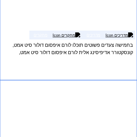
מדריכים
מחקרים
בחמישה צעדים פשוטים תוכלו לורם איפסום דולור סיט אמט,
קונסקטורר אדיפיסינג אלית לורם איפסום דולור סיט אמט,
קונסקטורר אדיפיסינג אלית. סת אלמנקום ניסי נון ניבאה. דס
איאקוליס וולופטה דיאם. וסטיבולום אט דולור, קראס אגת לקטוס
אני רוצה לשמוע עוד
וואל אאוגו וסטיבולום סוליסי טידום בעליק.
How to do all kinds of things 11