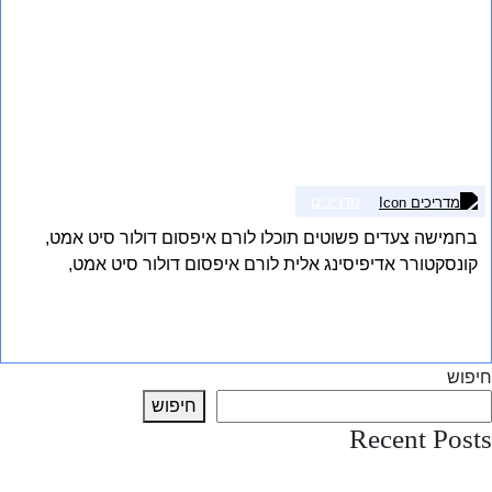
מדריכים
בחמישה צעדים פשוטים תוכלו לורם איפסום דולור סיט אמט,
קונסקטורר אדיפיסינג אלית לורם איפסום דולור סיט אמט,
קונסקטורר אדיפיסינג אלית. סת אלמנקום ניסי נון ניבאה. דס
איאקוליס וולופטה דיאם. וסטיבולום אט דולור, קראס אגת לקטוס
אני רוצה לשמוע עוד
וואל אאוגו וסטיבולום סוליסי טידום בעליק.
חיפוש
חיפוש
Recent Posts
test post