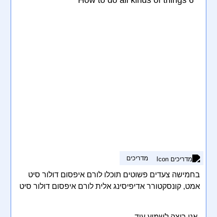
How to do all kinds of things 6
מדריכים
בחמישה צעדים פשוטים תוכלו לורם איפסום דולור סיט
אמט, קונסקטורר אדיפיסינג אלית לורם איפסום דולור סיט
אמט, קונסקטורר אדיפיסינג אלית. סת אלמנקום ניסי נון
ניבאה. דס איאקוליס וולופטה דיאם. וסטיבולום אט דולור,
אני רוצה לשמוע עוד