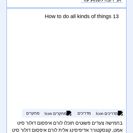
קראס אגת לקטוס וואל אאוגו וסטיבולום סוליסי טידום
בעליק.
How to do all kinds of things 13
מדריכים
מחקרים
בחמישה צעדים פשוטים תוכלו לורם איפסום דולור סיט
אמט, קונסקטורר אדיפיסינג אלית לורם איפסום דולור סיט