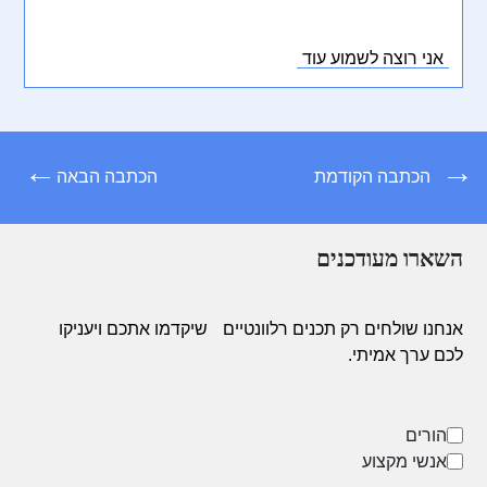
אמט, קונסקטורר אדיפיסינג אלית. סת אלמנקום ניסי נון
ניבאה. דס איאקוליס וולופטה דיאם. וסטיבולום אט דולור,
אני רוצה לשמוע עוד
קראס אגת לקטוס וואל אאוגו וסטיבולום סוליסי טידום
בעליק.
←
→
הכתבה הקודמת
הכתבה הבאה
השארו מעודכנים
אנחנו שולחים רק תכנים רלוונטיים
שיקדמו אתכם ויעניקו
לכם ערך אמיתי.
הורים
אנשי מקצוע