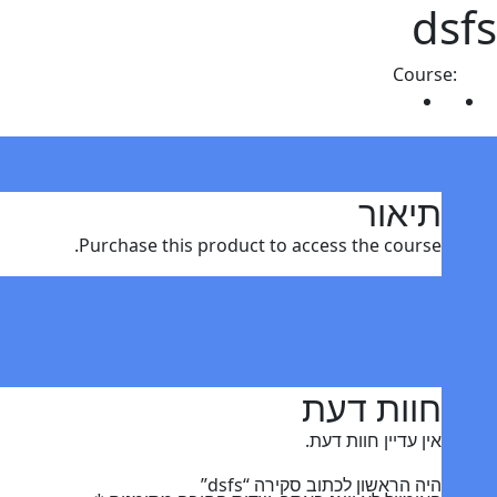
dsfs
Course:
dsfs
תיאור
חוות דעת (0)
תיאור
Purchase this product to access the course.
חוות דעת
אין עדיין חוות דעת.
היה הראשון לכתוב סקירה “dsfs”