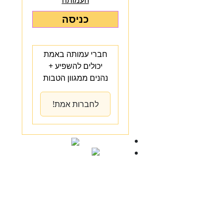
העמותה
כניסה
חברי עמותה באמת
יכולים להשפיע +
נהנים ממגוון הטבות
לחברות אמת!