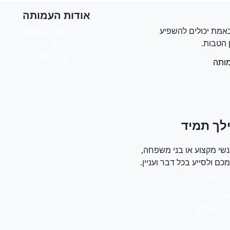
אודות העמותה
אמת יכולים להשפיע
אודות העמותה
 הטבות.
תקנון
יצירת קשר
ותה
לך תמיד
שי מקצוע או בני משפחה,
ם ולסייע בכל דבר ועניין.
developmentamuta