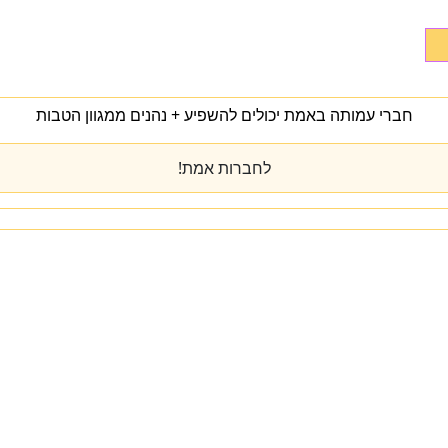
חברי עמותה באמת יכולים להשפיע + נהנים ממגוון הטבות
לחברות אמת!
מי אנחנו
מרכז הידע
להתפתח
טיפול
המעבדה
כנס שנתי
יצירת קשר