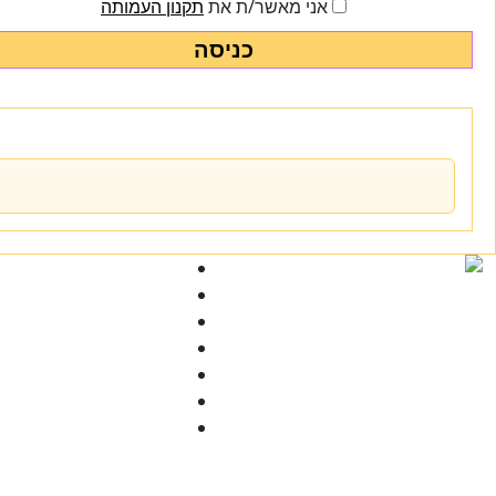
אני מאשר/ת את
תקנון העמותה
כניסה
Ski
t
conten