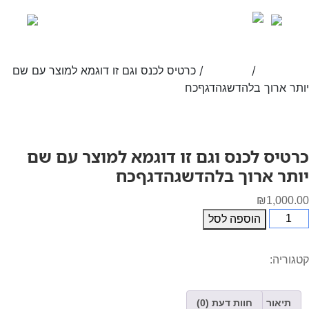
Ski
t
conten
/
/ כרטיס לכנס וגם זו דוגמא למוצר עם שם
עמוד הבית
Hashtag
יותר ארוך בלהדשגהדגףכח
כרטיס לכנס וגם זו דוגמא למוצר עם שם
יותר ארוך בלהדשגהדגףכח
₪
1,000.00
מות
הוספה לסל
ל
רטיס
קטגוריה:
Hashtag
כנס
גם
ו
תיאור
חוות דעת (0)