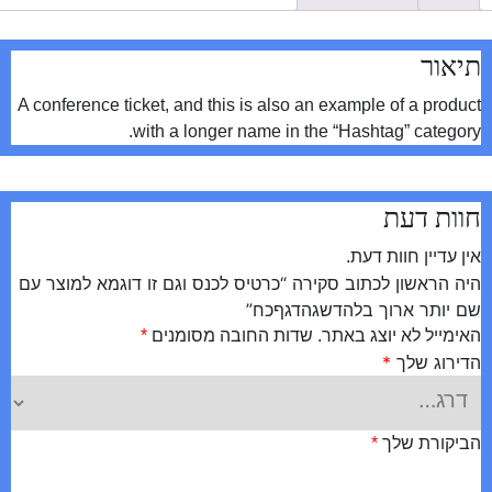
וגמא
מוצר
תיאור
ם
ם
A conference ticket, and this is also an example of a product
ותר
with a longer name in the “Hashtag” category.
רוך
להדשגהדגףכח
חוות דעת
אין עדיין חוות דעת.
היה הראשון לכתוב סקירה “כרטיס לכנס וגם זו דוגמא למוצר עם
שם יותר ארוך בלהדשגהדגףכח”
האימייל לא יוצג באתר.
שדות החובה מסומנים
*
הדירוג שלך
*
הביקורת שלך
*