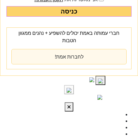
כניסה
חברי עמותה באמת יכולים להשפיע + נהנים ממגוון
הטבות
לחברות אמת!
S
cont
התחברות
מי אנחנו
מרכז הידע
להתפתח
טיפול