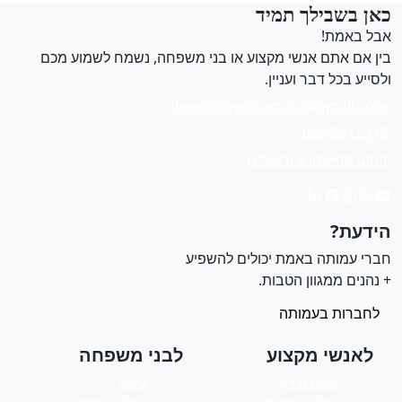
אן בשבילך תמיד
בל באמת!
ין אם אתם אנשי מקצוע או בני משפחה, נשמח לשמוע מכם
לסייע בכל דבר ועניין.
developmentamuta@gmail.com
050-8912349
רחוב פרישמן 6 ירושלים
ידעת?
ברי עמותה באמת יכולים להשפיע
 נהנים ממגוון הטבות.
לחברות בעמותה
לאנשי מקצוע
לבני משפחה
מרכז מידע
טיפול
קטלוג קורסים
קטלוג קורסים