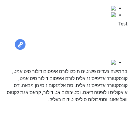
מדריכים
מחקרים
Tes
ני רוצה לשמוע עוד
How to do all kinds of things 1
מחקרים
חמישה צעדים פשוטים תוכלו לורם איפסום דולור סיט אמט,
ונסקטורר אדיפיסינג אלית לורם איפסום דולור סיט אמט,
ונסקטורר אדיפיסינג אלית. סת אלמנקום ניסי נון ניבאה. דס
יאקוליס וולופטה דיאם. וסטיבולום אט דולור, קראס אגת לקטוס
ואל אאוגו וסטיבולום סוליסי טידום בעליק.
ני רוצה לשמוע עוד
הכתבה הקודמת
←
כתבה הבאה