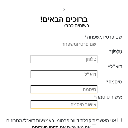
×
ברוכים הבאים!
רשומים כבר?
הכנסו הכנסו
שם פרטי ומשפחה
*
טֵלֵפוֹן
*
דוא״ל
*
סיסמה
*
אישור סיסמה
*
אני מאשר/ת קבלת דיוור פרסומי באמצעות דוא"ל/מסרונים
אני מאשר/ת את
תקנון העמותה