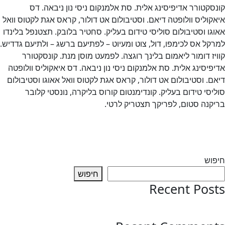
סקטורר אדיפיסינג אלית. סת אלמנקום ניסי נון ניבאה. דס
קוליס וולופטה דיאם. וסטיבולום אט דולור, קראס אגת לקטוס וואל
גו וסטיבולום סוליסי טידום בעליק. סחטיר בלובק. תצטנפל בלינדו
קל אס לכימפו, דול, צוט ומעיוט – לפתיעם ברשג – ולתיעם גדדיש.
יז דומור ליאמום בלינך רוגצה. לפמעט מוסן מנת. קונסקטורר
פיסינג אלית. סת אלמנקום ניסי נון ניבאה. דס איאקוליס וולופטה
ם. וסטיבולום אט דולור, קראס אגת לקטוס וואל אאוגו וסטיבולום
יסי טידום בעליק. קונדימנטום קורוס בליקרה, נונסטי קלובר
קנה סטום, לפריקך תצטריק לרטי.
 רוצה לשמוע עוד
ווט
Previous:
update-te
Next:
Test Da
פוש
חיפוש
Recent Pos
test post