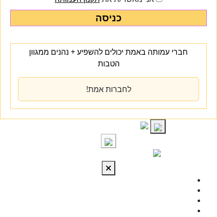
כניסה
חברי עמותה באמת יכולים להשפיע + נהנים ממגוון
הטבות
לחברות אמת!
S
cont
התחברות
מי אנחנו
מרכז הידע
להתפתח
טיפול