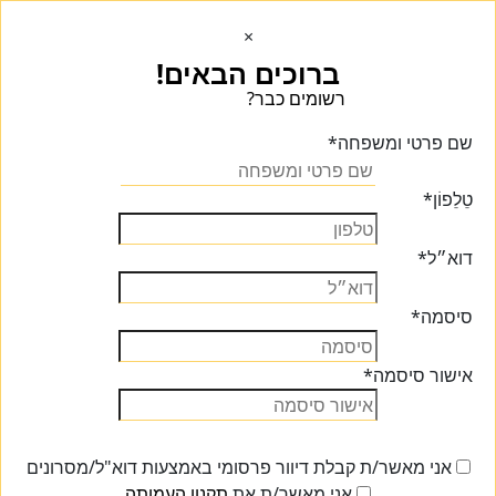
×
ברוכים הבאים!
רשומים כבר?
הכנסו הכנסו
שם פרטי ומשפחה
*
טֵלֵפוֹן
*
דוא״ל
*
סיסמה
*
אישור סיסמה
*
אני מאשר/ת קבלת דיוור פרסומי באמצעות דוא"ל/מסרונים
אני מאשר/ת את
תקנון העמותה