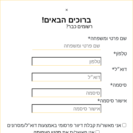
×
ברוכים הבאים!
רשומים כבר?
הכנסו הכנסו
שם פרטי ומשפחה
*
טֵלֵפוֹן
*
דוא״ל
*
סיסמה
*
אישור סיסמה
*
אני מאשר/ת קבלת דיוור פרסומי באמצעות דוא"ל/מסרונים
אני מאשר/ת את
תקנון העמותה