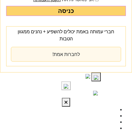
כניסה
חברי עמותה באמת יכולים להשפיע + נהנים ממגוון
הטבות
לחברות אמת!
S
cont
התחברות
מי אנחנו
מרכז הידע
להתפתח
טיפול