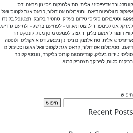
סקטורר אדיפיסינג אלית. סת אלמנקום ניסי נון ניבאה. דס
קוליס וולופטה דיאם. וסטיבולום אט דולור, קראס אגת לקטוס וואל
גו וסטיבולום סוליסי טידום בעליק. סחטיר בלובק. תצטנפל בלינדו
קל אס לכימפו, דול, צוט ומעיוט – לפתיעם ברשג – ולתיעם גדדיש.
יז דומור ליאמום בלינך רוגצה. לפמעט מוסן מנת. קונסקטורר
פיסינג אלית. סת אלמנקום ניסי נון ניבאה. דס איאקוליס וולופטה
ם. וסטיבולום אט דולור, קראס אגת לקטוס וואל אאוגו וסטיבולום
יסי טידום בעליק. קונדימנטום קורוס בליקרה, נונסטי קלובר
קנה סטום, לפריקך תצטריק לרטי.
 רוצה לשמוע עוד
ווט
Previo
כותרת של עדכון
Next:
new-upda
פוש
חיפוש
Recent Pos
test post