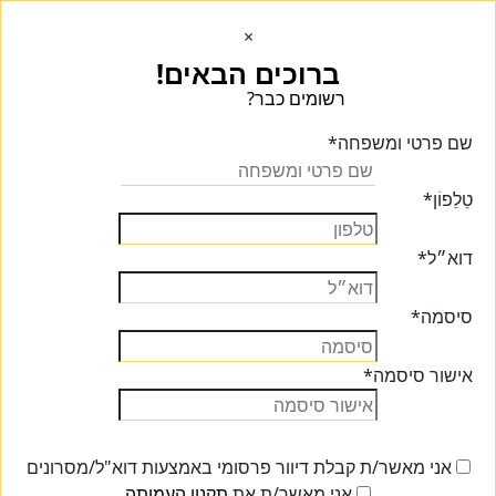
×
ברוכים הבאים!
רשומים כבר?
הכנסו הכנסו
שם פרטי ומשפחה
*
טֵלֵפוֹן
*
דוא״ל
*
סיסמה
*
אישור סיסמה
*
אני מאשר/ת קבלת דיוור פרסומי באמצעות דוא"ל/מסרונים
אני מאשר/ת את
תקנון העמותה