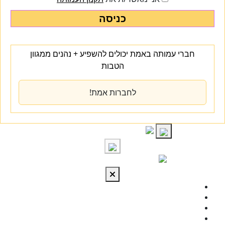
כניסה
חברי עמותה באמת יכולים להשפיע + נהנים ממגוון
הטבות
לחברות אמת!
S
cont
התחברות
מי אנחנו
מרכז הידע
להתפתח
טיפול