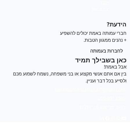
תקנון
יצירת קשר
ידעת?
ברי עמותה באמת יכולים להשפיע
 נהנים ממגוון הטבות.
לחברות בעמותה
אן בשבילך תמיד
בל באמת!
ין אם אתם אנשי מקצוע או בני משפחה, נשמח לשמוע מכם
לסייע בכל דבר ועניין.
developmentamuta@gmail.com
050-8912349
רחוב פרישמן 6 ירושלים