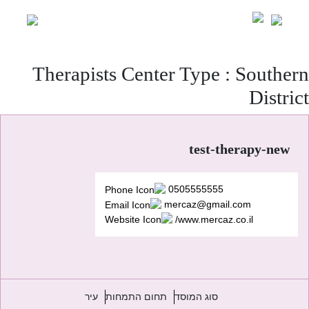
Ski
t
conten
Therapists Center Type :
Southern
District
test-therapy-new
0505555555
mercaz@gmail.com
www.mercaz.co.il/
סוג המוסד
תחום התמחות
עיר