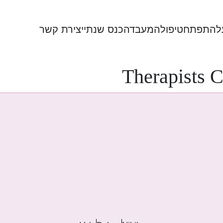
להתפתח
טיפול
המעבדה
כנס שנתי
יצירת קשר
Therapists C