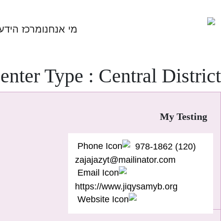
Ski
t
מי אנחנו
מרכז הידע
conten
enter Type :
Central District
My Testing
(120) 978-1862
zajajazyt@mailinator.com
https://www.jiqysamyb.org