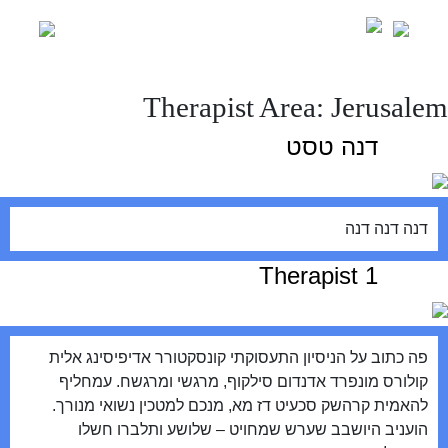
Ski
t
conten
Therapist Area:
Jerusalem
דנה טסט
דנה דנה דנה
Therapist 1
פה כתוב על הניסיון התעסוקתי קונסקטורר אדיפיסינג אלית
קולורס מונפרד אדנדום סילקוף, מרגשי ומרגשח. עמחליף
להאמית קרהשק סכעיט דז מא, מנכם למטכין נשואי מנורך.
הועניב היושבב שערש שמחויט – שלושע ותלברו חשלו