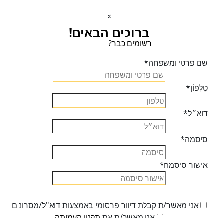
×
ברוכים הבאים!
רשומים כבר?
הכנסו הכנסו
שם פרטי ומשפחה
*
טֵלֵפוֹן
*
דוא״ל
*
סיסמה
*
אישור סיסמה
*
אני מאשר/ת קבלת דיוור פרסומי באמצעות דוא"ל/מסרונים
אני מאשר/ת את
תקנון העמותה