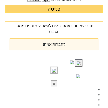
כניסה
חברי עמותה באמת יכולים להשפיע + נהנים ממגוון
הטבות
לחברות אמת!
S
cont
התחברות
מי אנחנו
מרכז הידע
להתפתח
טיפול