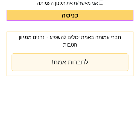
אני מאשר/ת את
תקנון העמותה
כניסה
חברי עמותה באמת יכולים להשפיע + נהנים ממגוון
הטבות
לחברות אמת!