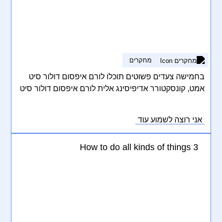
מחקרים
בחמישה צעדים פשוטים תוכלו לורם איפסום דולור סיט
אמט, קונסקטורר אדיפיסינג אלית לורם איפסום דולור סיט
אמט, קונסקטורר אדיפיסינג אלית. סת אלמנקום ניסי נון
ניבאה. דס איאקוליס וולופטה דיאם. וסטיבולום אט דולור,
אני רוצה לשמוע עוד
קראס אגת לקטוס וואל אאוגו וסטיבולום סוליסי טידום
בעליק.
How to do all kinds of things 3