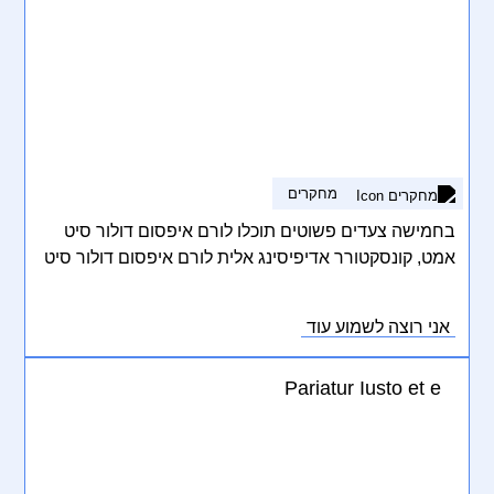
מחקרים
בחמישה צעדים פשוטים תוכלו לורם איפסום דולור סיט
אמט, קונסקטורר אדיפיסינג אלית לורם איפסום דולור סיט
אמט, קונסקטורר אדיפיסינג אלית. סת אלמנקום ניסי נון
ניבאה. דס איאקוליס וולופטה דיאם. וסטיבולום אט דולור,
אני רוצה לשמוע עוד
קראס אגת לקטוס וואל אאוגו וסטיבולום סוליסי טידום
בעליק.
Pariatur Iusto et e