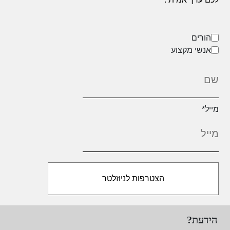
לאפשר סיווג לקטגוריות נוירו-מוטוריות
אופטימלית ותת-אופטימלית. הציונים של ה
HINE יכולים גם לשמש לצורך איתור בגיל
הורים
מוקדם של תינוקות המצויים בסיכון רב
אנשי מקצוע
לשיתוק מוחין ) CP ( ולניבוי של ישיבה
והליכה עצמאיות אצל ילדים עם שיתוק
מוחין.
מה בסדנה?
רקע
מייל
*
הכרות עם הכלי
צפייה וניתוח סרטונים
הידעת?