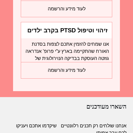
וד”ר שירין עקברי
( Dr. Schirin Akhbari
לעוד מידע והרשמה
Ziegler).
תכנית מבוססת ראיות זו יעילה
בקידום יכולות מוטוריות וקוגניטיביות על ידי
שימוש בכלים ישומיים לתמיכה בהורה
זיהוי וטיפול PTSD בקרב ילדים
כמחולל השינוי. התכנית ממוקדת משפחה,
עם צרכים מיוחדים
רואה במטפל העיקרי כבעל יכולת לרכוש
אנו שמחים להזמין אתכם לצפות בסדנת
כלים לתמיכה בתהליך הלמידה של הילד
האורח שהתקיימה בארץ ע”י פרופ’ אנדראה
ומדגישה את מקום התרפיסט כאיש מקצוע
גוזטה העוסקת בבדיקה הנוירולוגית של
מאמן התומך בתהליך.
האמרסמית’ HINE.
לעוד מידע והרשמה
בדיקה זו היא דרך מהירה, מעשית וקלה
לביצוע בדיקה להערכת טונוס, דגמים
מוטוריים, הבחנה בתנועות ספונטניו,
רפלקסים, קשב ויזואלי ואודיטורי
והתנהגות.הבדיקות תוקננו על פי קבוצות
השארו מעודכנים
גדולות של ילדים שהתפתחותם טיפוסית
ומשמשים כפרוטוקול בדיקה במרפאות
ובמחקר.
אנחנו שולחים רק תכנים רלוונטיים
שיקדמו אתכם ויעניקו
הבדיקות מאפשרות מתן ציון, על מנת
לכם ערך אמיתי.