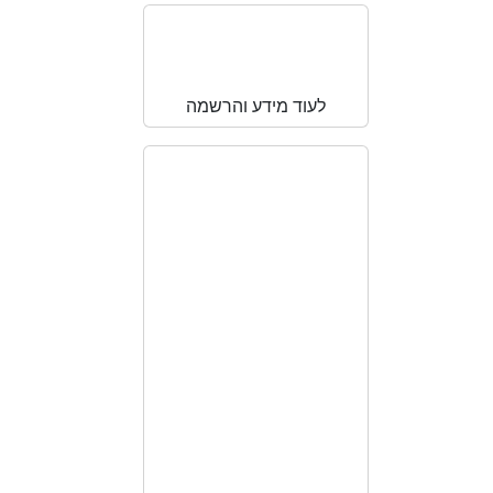
Learning
course
לעוד מידע והרשמה
תכנית הכשרה
וליווי COPCA
מועד 2025 –
2024
תכנית שסייעה לי להתפתחות
אישית גם אחרי הרבה שנות
ניסיון במקצוע שלי” “התכנית
מחוברת לספרות עכשווית
שמכוונת לעבודה דרך סביבה
ומשפחה” “הליווי האישי היה
משמעותי ביישום ורכישת הידע