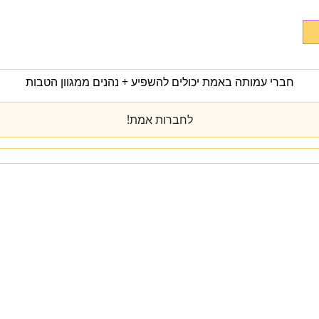
חברי עמותה באמת יכולים להשפיע + נהנים ממגוון הטבות
לחברות אמת!
מי אנחנו
מרכז הידע
להתפתח
טיפול
המעבדה
כנס שנתי
יצירת קשר