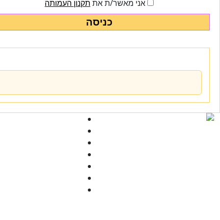
אני מאשר/ת את
תקנון העמותה
כניסה
Ski
t
conten