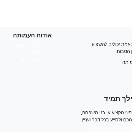
אודות העמותה
אמת יכולים להשפיע
אודות העמותה
 הטבות.
תקנון
יצירת קשר
ותה
לך תמיד
שי מקצוע או בני משפחה,
ם ולסייע בכל דבר ועניין.
developmentamuta