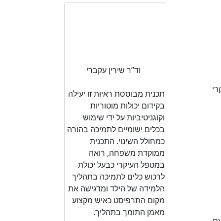
Course test 5
התערבות מוקדמת בילדים עם
עיכוב התפתחותי, שפותחה על
ידי פרופ מיינה הדרס אלגרה
(Prof. Mijna Hadders
Algra)
וד”ר שירין עקברי
( Dr.
Schirin Akhbari Ziegler).
רי
תכנית מבוססת ראיות זו יעילה
בקידום יכולות מוטוריות
וקוגניטיביות על ידי שימוש
בכלים ישומיים לתמיכה בהורה
כמחולל השינוי. התכנית
ממוקדת משפחה, רואה
במטפל העיקרי כבעל יכולת
לרכוש כלים לתמיכה בתהליך
הלמידה של הילד ומדגישה את
מקום התרפיסט כאיש מקצוע
מאמן התומך בתהליך.
עם