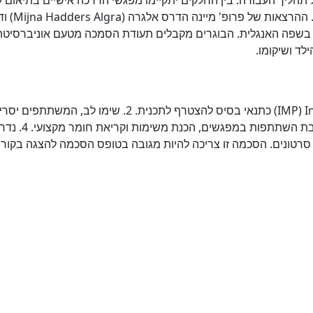
המשתתפים כמו כן יש לבצע מטלה בסיום הקורס. ההרצאות ש
(Schirin Akhbari Ziegler) יועברו בשפה האנגלית. הבוגרים מקבלים תעודת הסמכה מטעם אוניברסיט
דרישות הרשמה לתכנית 1. IMP) Infant motor profile) כתנאי בסיס להצטרף לתכנית. 2. שימו לב, המשתתפים
את עצמם בטיפולים באורך מלא וחלקי, קיימת חובת השתתפות במפגש
טונים. הסכמה זו צריכה להיות מגובה בטופס הסכמה להצגה בקור