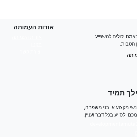
אודות העמותה
אמת יכולים להשפיע
אודות העמותה
 הטבות.
תקנון
יצירת קשר
ותה
לך תמיד
שי מקצוע או בני משפחה,
ם ולסייע בכל דבר ועניין.
developmentamuta