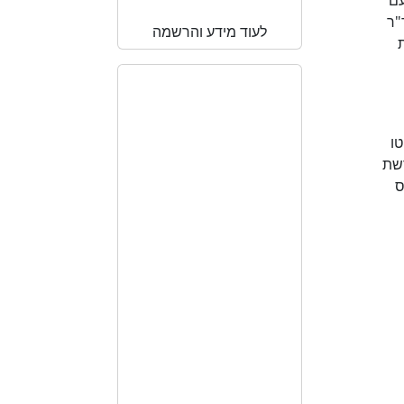
ל פרופ' מיינה הדרס אלגרה (Mijna Hadders Algra) וד"ר
לעוד מידע והרשמה
ת
Main test
course
אנו שמחים להזמין אתכם
 יסריטו
לצפות בסדנת האורח
ים, הכנת משימות וקריאת חומר מקצועי. 4. נדרשת
שהתקיימה בארץ ע”י פרופ’
ס
אנדראה גוזטה העוסקת
בבדיקה הנוירולוגית של
האמרסמית’ HINE.
בדיקה זו היא דרך מהירה,
מעשית וקלה לביצוע בדיקה
להערכת טונוס, דגמים
מוטוריים, הבחנה בתנועות
ספונטניות, רפלקסים, קשב
ויזואלי ואודיטורי והתנהגות.