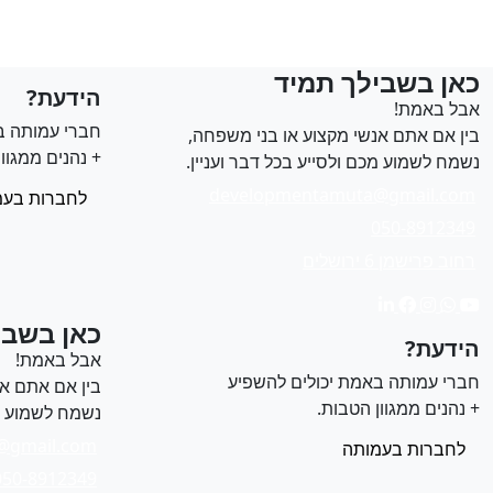
כאן בשבילך תמיד
הידעת?
אבל באמת!
חברי עמותה ב
בין אם אתם אנשי מקצוע או בני משפחה,
+ נהנים ממגוון
נשמח לשמוע מכם ולסייע בכל דבר ועניין.
developmentamuta@gmail.com
לחברות בעמ
050-8912349
רחוב פרישמן 6 ירושלים
כאן בשבי
הידעת?
אבל באמת!
חברי עמותה באמת יכולים להשפיע
בין אם אתם אנ
+ נהנים ממגוון הטבות.
נשמח לשמוע מכ
@gmail.com
לחברות בעמותה
050-8912349