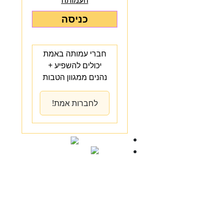
העמותה
כניסה
חברי עמותה באמת
יכולים להשפיע +
נהנים ממגוון הטבות
לחברות אמת!