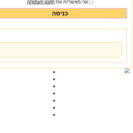
אני מאשר/ת את
תקנון העמותה
כניסה
Ski
t
conten