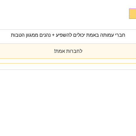
חברי עמותה באמת יכולים להשפיע + נהנים ממגוון הטבות
לחברות אמת!
מי אנחנו
מרכז הידע
להתפתח
טיפול
המעבדה
כנס שנתי
יצירת קשר