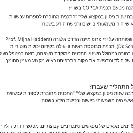
כנית COPCA בשוויץ
ה שנות ניסיון במקצוע שלי” “התכנית מחוברת לספרות עכשווית
אישי היה משמעותי ביישום ורכישת הידע בשטח
התערבות מוקדמת בילדים עם עיכוב התפתחותי, שפותחה על ידי פרופ מיינה הדרס אלגרה (Prof. Mijna Hadders
Algra) וד"ר שירין עקברי ( Dr. Schirin Akhbari Ziegler). תכנית מבוססת ראיות זו יעילה בקידום יכולות מוטוריות
יכה בהורה כמחולל השינוי. התכנית ממוקדת משפחה, רואה במטפל העיק
ה של הילד ומדגישה את מקום התרפיסט כאיש מקצוע מאמן התומך
 התהליך שעברו?
בה שנות ניסיון במקצוע שלי" "התכנית מחוברת לספרות עכשווית
אישי היה משמעותי ביישום ורכישת הידע בשטח"
התכנית תתקיים לאורך שנת הלימודים תשפ"ד. 6 ימים מלאים של מפגשים סינכורניים קבוצתיים, מפגשי הדרכה וליווי
על תהליך העבודה. בין החלקים יתקיימו מפגשי הדרכה אישיים בתיאום 