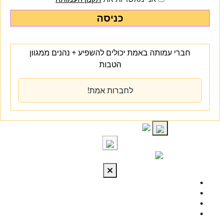
כניסה
חברי עמותה באמת יכולים להשפיע + נהנים ממגוון
הטבות
לחברות אמת!
S
cont
התחברות
מי אנחנו
מרכז הידע
להתפתח
טיפול