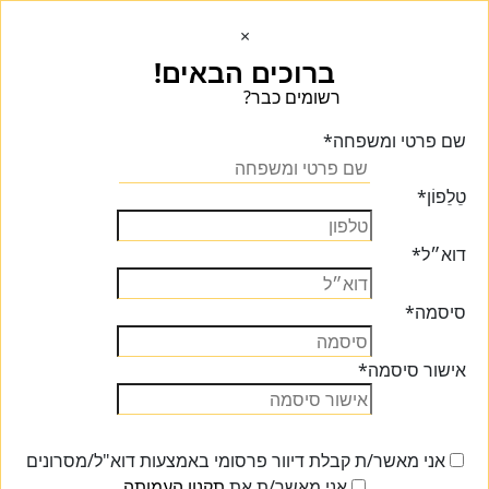
×
ברוכים הבאים!
רשומים כבר?
הכנסו הכנסו
שם פרטי ומשפחה
*
טֵלֵפוֹן
*
דוא״ל
*
סיסמה
*
אישור סיסמה
*
אני מאשר/ת קבלת דיוור פרסומי באמצעות דוא"ל/מסרונים
אני מאשר/ת את
תקנון העמותה