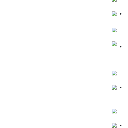
Number of lessons:
3
Course test 4
rocket
Number of lessons:
0
Digital Entrepreneurship 101: The
Fastest Path to Revenue
rocket
Number of lessons:
9
Morning Routine Mastery: Energize
Your Life
rocket
Number of lessons:
9