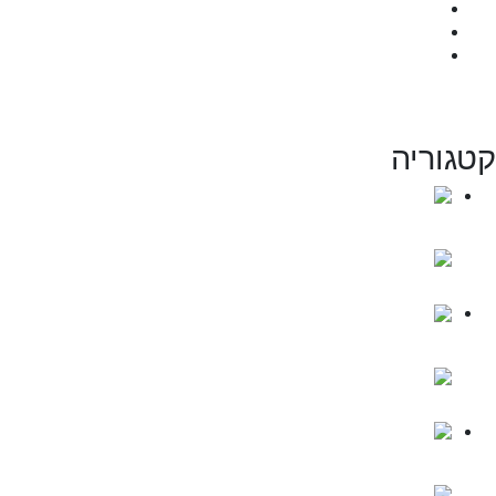
המעבדה
כנס שנתי
יצירת קשר
לתרומה
גוריה
Course 99
rocket
Number of lessons:
1
Course test 1
rocket
Number of lessons:
0
Course test 2
rocket