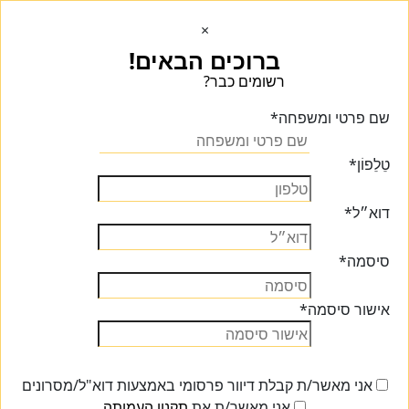
×
ברוכים הבאים!
רשומים כבר?
הכנסו הכנסו
שם פרטי ומשפחה
*
טֵלֵפוֹן
*
דוא״ל
*
סיסמה
*
אישור סיסמה
*
אני מאשר/ת קבלת דיוור פרסומי באמצעות דוא"ל/מסרונים
אני מאשר/ת את
תקנון העמותה