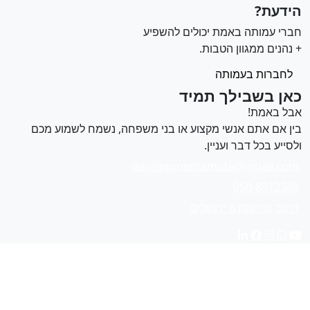
ידעת?
ברי עמותה באמת יכולים להשפיע
 נהנים ממגוון הטבות.
לחברות בעמותה
אן בשבילך תמיד
בל באמת!
ין אם אתם אנשי מקצוע או בני משפחה, נשמח לשמוע מכם
לסייע בכל דבר ועניין.
developmentamuta@gmail.com
050-8912349
רחוב פרישמן 6 ירושלים