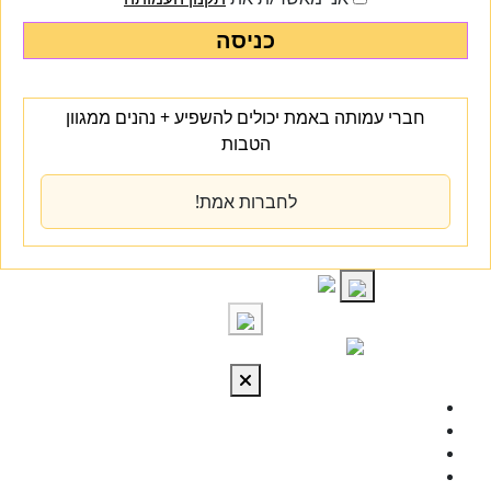
כניסה
חברי עמותה באמת יכולים להשפיע + נהנים ממגוון
הטבות
לחברות אמת!
S
cont
התחברות
מי אנחנו
מרכז הידע
להתפתח
טיפול