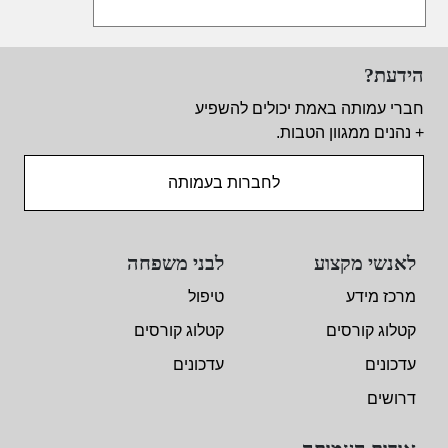
13
חמישי
14
שישי
הידעת?
חברי עמותה באמת יכולים להשפיע
15
שבת
+ נהנים ממגוון הטבות.
לחברות בעמותה
16
ראשון
17
שני
לאנשי מקצוע
לבני משפחה
מרכז מידע
טיפול
18
שלישי
קטלוג קורסים
קטלוג קורסים
עדכונים
עדכונים
19
רביעי
דרושים
20
חמישי