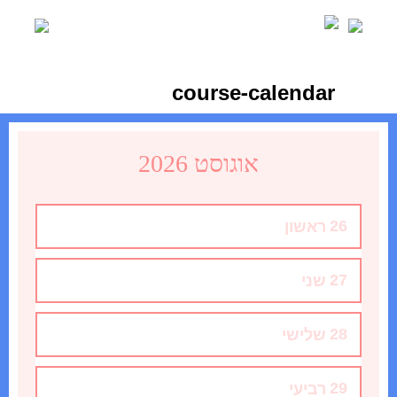
Ski
t
conten
course-calendar
אוגוסט 2026
26
ראשון
27
שני
28
שלישי
29
רביעי