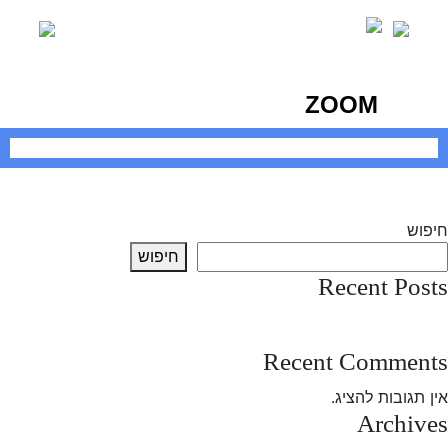
Ski
t
conten
ZOOM
יווט
Previous:
Thursday 20.02.25
Next:
Saturday 25.03.25
חיפוש
חיפוש
Recent Posts
test post
Recent Comments
אין תגובות להציג.
Archives