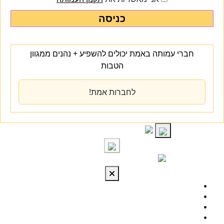
כניסה
חברי עמותה באמת יכולים להשפיע + נהנים ממגוון
הטבות
לחברות אמת!
S
cont
התחברות
מי אנחנו
מרכז הידע
להתפתח
טיפול