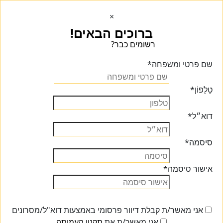
×
ברוכים הבאים!
רשומים כבר?
הכנסו הכנסו
שם פרטי ומשפחה
*
טֵלֵפוֹן
*
דוא״ל
*
סיסמה
*
אישור סיסמה
*
אני מאשר/ת קבלת דיוור פרסומי באמצעות דוא"ל/מסרונים
אני מאשר/ת את
תקנון העמותה