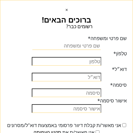
×
ברוכים הבאים!
רשומים כבר?
הכנסו הכנסו
שם פרטי ומשפחה
*
טֵלֵפוֹן
*
דוא״ל
*
סיסמה
*
אישור סיסמה
*
אני מאשר/ת קבלת דיוור פרסומי באמצעות דוא"ל/מסרונים
אני מאשר/ת את
תקנון העמותה