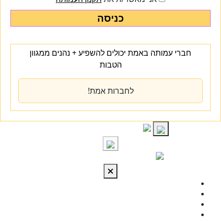
כניסה
חברי עמותה באמת יכולים להשפיע + נהנים ממגוון
הטבות
לחברות אמת!
S
cont
התחברות
מי אנחנו
מרכז הידע
להתפתח
טיפול