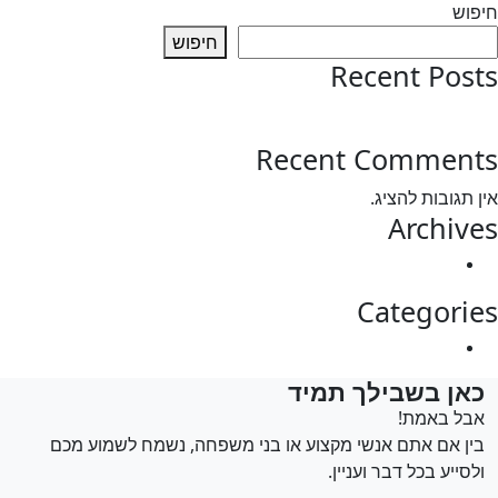
פוש
חיפוש
Recent Pos
test post
Recent Commen
 תגובות להציג.
Archiv
מרץ 2025
Categori
Uncategorized
אן בשבילך תמיד
בל באמת!
ין אם אתם אנשי מקצוע או בני משפחה, נשמח לשמוע מכם
לסייע בכל דבר ועניין.