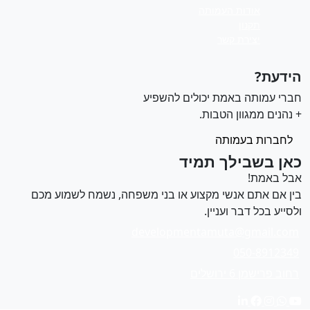
אודות העמותה
תקנון
יצירת קשר
ידעת?
ברי עמותה באמת יכולים להשפיע
 נהנים ממגוון הטבות.
לחברות בעמותה
אן בשבילך תמיד
בל באמת!
ין אם אתם אנשי מקצוע או בני משפחה, נשמח לשמוע מכם
לסייע בכל דבר ועניין.
developmentamuta@gmail.com
050-8912349
רחוב פרישמן 6 ירושלים