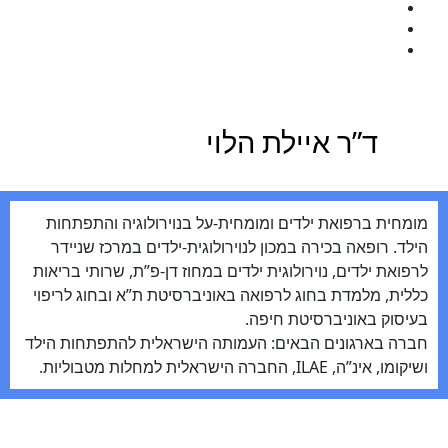
המעבדה
כנס שנתי
יצירת קשר
לתרומה
ד”ר איילת הלוי
מומחית ברפואת ילדים ומומחית-על בנוירולוגיה והתפתחות
הילד. רופאה בכירה במכון לנוירולוגית-ילדים במרכז שניידר
לרפואת ילדים, נוירולוגית ילדים במחוז דן-פ”ת, שרותי בריאות
כללית, מלמדת בחוג לרפואה באוניברסיטת ת”א ובחוג לריפוי
בעיסוק באוניברסיטת חיפה.
חברה בארגונים הבאים: העמותה הישראלית להתפתחות הילד
ושיקומו, אינ”ה, ILAE, החברה הישראלית למחלות מטבוליות.
ווט
Previo
ענת להב
Ne
שירלי אקרמן- לאופר