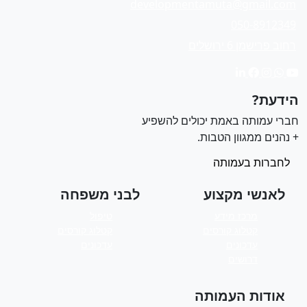
developmentamuta@gmail.com
050-8912349
רחוב פרישמן 6 ירושלים
ידעת?
ברי עמותה באמת יכולים להשפיע
 נהנים ממגוון הטבות.
לחברות בעמותה
לאנשי מקצוע
לבני משפחה
מרכז מידע
טיפול
קטלוג קורסים
קטלוג קורסים
עדכונים
עדכונים
דרושים
אודות העמותה