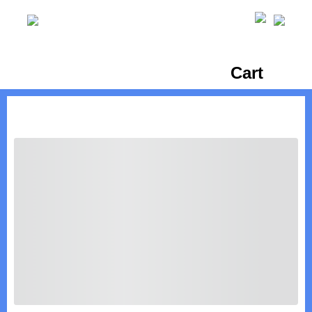
Ski
t
conten
Cart