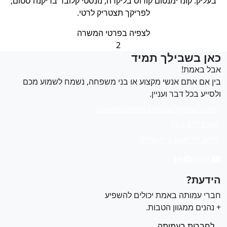
בעליק. קונדימנטום קורוס בליקרה, נונסטי קלובר בריקנה סטום,
לפריקך תצטריק לרטי.
לצפיה בפרטי המשרה
Previous
1
2
3
4
Next
אן בשבילך תמיד
בל באמת!
ין אם אתם אנשי מקצוע או בני משפחה, נשמח לשמוע מכם
לסייע בכל דבר ועניין.
developmentamuta@gmail.com
050-8912349
רחוב פרישמן 6 ירושלים
ידעת?
ברי עמותה באמת יכולים להשפיע
 נהנים ממגוון הטבות.
לחברות בעמותה