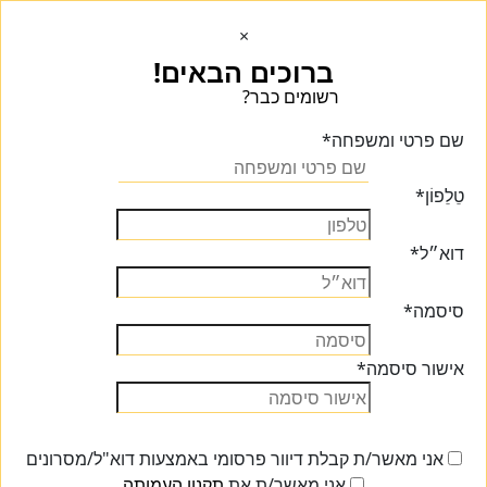
×
ברוכים הבאים!
רשומים כבר?
הכנסו הכנסו
שם פרטי ומשפחה
*
טֵלֵפוֹן
*
דוא״ל
*
סיסמה
*
אישור סיסמה
*
אני מאשר/ת קבלת דיוור פרסומי באמצעות דוא"ל/מסרונים
אני מאשר/ת את
תקנון העמותה