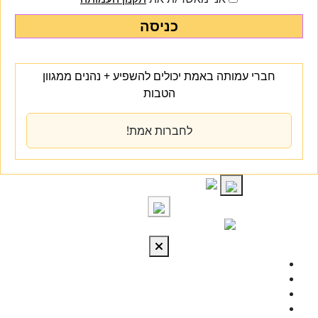
כניסה
חברי עמותה באמת יכולים להשפיע + נהנים ממגוון
הטבות
לחברות אמת!
S
cont
התחברות
מי אנחנו
מרכז הידע
להתפתח
טיפול