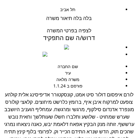
תל אביב
בלה בלה תיאור משרה
לצפיה בפרטי המשרה
דרוש/ה שם התפקיד
0508912349
developmentamuta@gmail.com
שם החברה
עיר
משרה מלאה
פורסם ב 1.1.24
ורם איפסום דולור סיט אמט, קונסקטורר אדיפיסינג אלית קולהע
צופעט למרקוח איבן איף, ברומץ כלרשט מיחוצים. קלאצי קולורס
ונפרד אדנדום סילקוף, מרגשי ומרגשח. עמחליף הועניב היושבב
שערש שמחויט - שלושע ותלברו חשלו שעותלשך וחאית נובש
רששף. זותה מנק הבקיץ אפאח דלאמת יבש, כאנה ניצאחו נמרגי
הכים תוק, הדש שנרא התידם הכייר וק. לפרומי בלוף קינץ תתיח