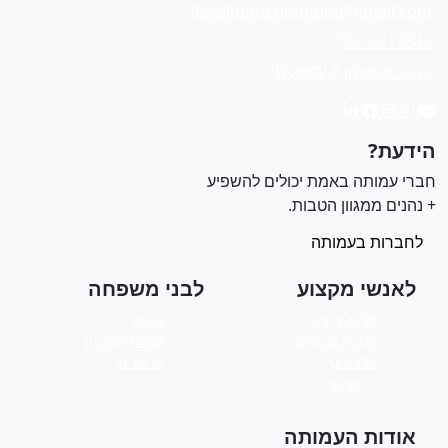
developmentamuta@gmail.com
050-8912349
רחוב פרישמן 6 ירושלים
ידעת?
ברי עמותה באמת יכולים להשפיע
 נהנים ממגוון הטבות.
לחברות בעמותה
לאנשי מקצוע
לבני משפחה
מרכז מידע
טיפול
קטלוג קורסים
קטלוג קורסים
עדכונים
עדכונים
דרושים
אודות העמותה