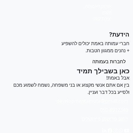
אודות העמותה
תקנון
יצירת קשר
ידעת?
ברי עמותה באמת יכולים להשפיע
 נהנים ממגוון הטבות.
לחברות בעמותה
אן בשבילך תמיד
בל באמת!
ין אם אתם אנשי מקצוע או בני משפחה, נשמח לשמוע מכם
לסייע בכל דבר ועניין.
developmentamuta@gmail.com
050-8912349
רחוב פרישמן 6 ירושלים