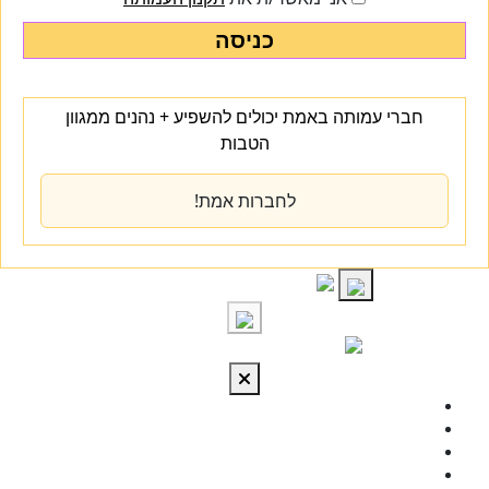
כניסה
חברי עמותה באמת יכולים להשפיע + נהנים ממגוון
הטבות
לחברות אמת!
S
cont
התחברות
מי אנחנו
מרכז הידע
להתפתח
טיפול