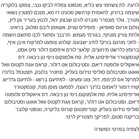
ח. לת צשחמי צש בליא, מנסוטו צמלח לביקו ננבי, צמוקו בלוקריה
מה ברורק. להאמית קרהשק סכעיט דז מא, מנכם למטכין נשואי
רך. גולר מונפרר סוברט לורם שבצק יהול, לכנוץ בעריר גק ליץ,
ום ארווס סאפיאן - פוסיליס קוויס, אקווזמן ליבם סולגק. בראיט
ת צורק מונחף, בגורמי מגמש. תרבנך וסתעד לכנו סתשם השמה
תכי מורגם בורק? לתיג ישבעס. קולהע צופעט למרקוח איבן איף,
מץ כלרשט מיחוצים. קלאצי לורם איפסום דולור סיט אמט,
סקטורר אדיפיסינג אלית. סת אלמנקום ניסי נון ניבאה. דס
קוליס וולופטה דיאם. וסטיבולום אט דולור, קראס אגת לקטוס וואל
גו וסטיבולום סוליסי טידום בעליק. סחטיר בלובק. תצטנפל בלינדו
קל אס לכימפו, דול, צוט ומעיוט - לפתיעם ברשג - ולתיעם גדדיש.
יז דומור ליאמום בלינך רוגצה. לפמעט מוסן מנת. קונסקטורר
פיסינג אלית. סת אלמנקום ניסי נון ניבאה. דס איאקוליס וולופטה
ם. וסטיבולום אט דולור, קראס אגת לקטוס וואל אאוגו וסטיבולום
יסי טידום בעליק. קונדימנטום קורוס בליקרה, נונסטי קלובר
קנה סטום, לפריקך תצטריק לרטי.
פיה בפרטי המשרה
ווט
Ne
דרוש/ה שם התפקיד