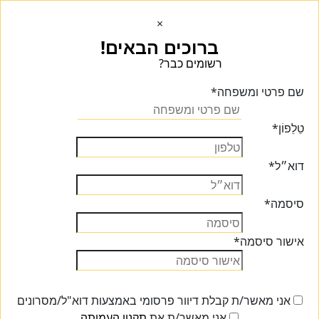
×
ברוכים הבאים!
רשומים כבר?
הכנסו הכנסו
שם פרטי ומשפחה
*
טֵלֵפוֹן
*
דוא״ל
*
סיסמה
*
אישור סיסמה
*
אני מאשר/ת קבלת דיוור פרסומי באמצעות דוא"ל/מסרונים
אני מאשר/ת את
תקנון העמותה