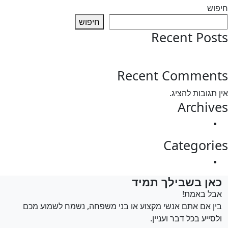
פוש
חיפוש
Recent Pos
test post
Recent Commen
 תגובות להציג.
Archiv
מרץ 2025
Categori
Uncategorized
אן בשבילך תמיד
בל באמת!
ין אם אתם אנשי מקצוע או בני משפחה, נשמח לשמוע מכם
לסייע בכל דבר ועניין.