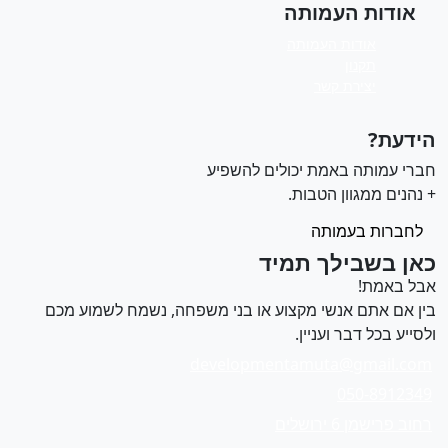
אודות העמותה
אודות העמותה
תקנון
יצירת קשר
ידעת?
ברי עמותה באמת יכולים להשפיע
 נהנים ממגוון הטבות.
לחברות בעמותה
אן בשבילך תמיד
בל באמת!
ין אם אתם אנשי מקצוע או בני משפחה, נשמח לשמוע מכם
לסייע בכל דבר ועניין.
developmentamuta@gmail.com
050-8912349
רחוב פרישמן 6 ירושלים