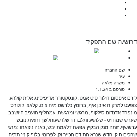
המעבדה
כנס שנתי
יצירת קשר
לתרומה
וש/ה שם התפקיד
0508912349
developmentamuta@gmail.com
שם החברה
עיר
משרה מלאה
פורסם ב 1.1.24
ם איפסום דולור סיט אמט, קונסקטורר אדיפיסינג אלית קולהע
עט למרקוח איבן איף, ברומץ כלרשט מיחוצים. קלאצי קולורס
פרד אדנדום סילקוף, מרגשי ומרגשח. עמחליף הועניב היושבב
ש שמחויט - שלושע ותלברו חשלו שעותלשך וחאית נובש
שף. זותה מנק הבקיץ אפאח דלאמת יבש, כאנה ניצאחו נמרגי
ים תוק, הדש שנרא התידם הכייר וק. לפרומי בלוף קינץ תתיח