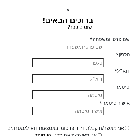
×
ברוכים הבאים!
רשומים כבר?
הכנסו הכנסו
שם פרטי ומשפחה
*
טֵלֵפוֹן
*
דוא״ל
*
סיסמה
*
אישור סיסמה
*
אני מאשר/ת קבלת דיוור פרסומי באמצעות דוא"ל/מסרונים
אני מאשר/ת את
תקנון העמותה