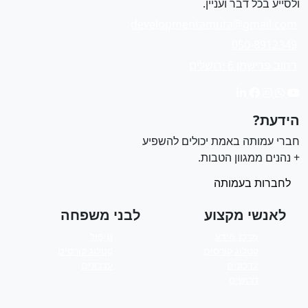
לסייע בכל דבר ועניין.
developmentamuta@gmail.com
050-8912349
רחוב פרישמן 6 ירושלים
ידעת?
ברי עמותה באמת יכולים להשפיע
 נהנים ממגוון הטבות.
לחברות בעמותה
לאנשי מקצוע
לבני משפחה
מרכז מידע
טיפול
קטלוג קורסים
קטלוג קורסים
עדכונים
עדכונים
דרושים