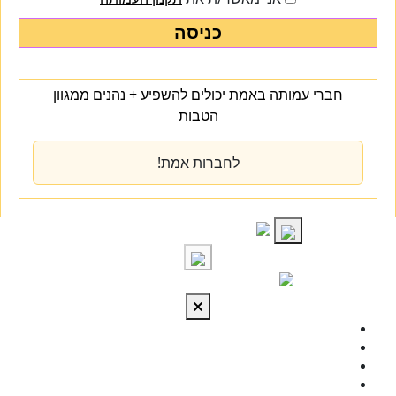
כניסה
חברי עמותה באמת יכולים להשפיע + נהנים ממגוון
הטבות
לחברות אמת!
S
cont
התחברות
מי אנחנו
מרכז הידע
להתפתח
טיפול