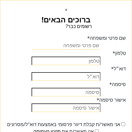
×
ברוכים הבאים!
רשומים כבר?
הכנסו הכנסו
שם פרטי ומשפחה
*
טֵלֵפוֹן
*
דוא״ל
*
סיסמה
*
אישור סיסמה
*
אני מאשר/ת קבלת דיוור פרסומי באמצעות דוא"ל/מסרונים
אני מאשר/ת את
תקנון העמותה