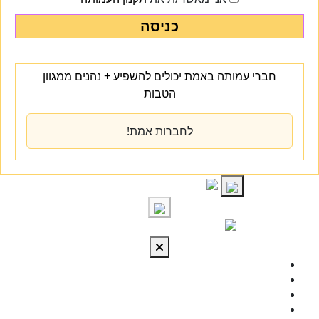
כניסה
חברי עמותה באמת יכולים להשפיע + נהנים ממגוון
הטבות
לחברות אמת!
S
cont
התחברות
מי אנחנו
מרכז הידע
להתפתח
טיפול