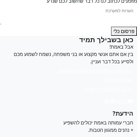
מנים לכתוב לנו כל דבר שחשוב לכם שנדע
סום כלי
אן בשבילך תמיד
בל באמת!
ין אם אתם אנשי מקצוע או בני משפחה, נשמח לשמוע מכם
לסייע בכל דבר ועניין.
developmentamuta@gmail.com
050-8912349
רחוב פרישמן 6 ירושלים
ידעת?
ברי עמותה באמת יכולים להשפיע
 נהנים ממגוון הטבות.